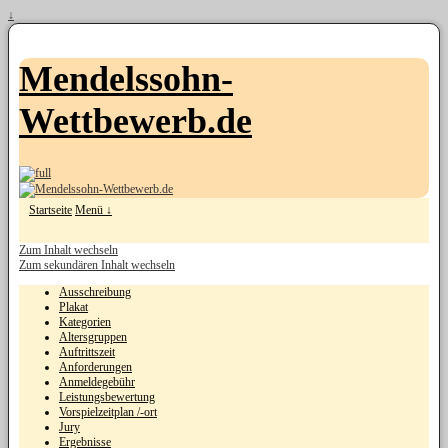
↓
Mendelssohn-
Wettbewerb.de
Startseite
Menü ↓
Zum Inhalt wechseln
Zum sekundären Inhalt wechseln
Ausschreibung
Plakat
Kategorien
Altersgruppen
Auftrittszeit
Anforderungen
Anmeldegebühr
Leistungsbewertung
Vorspielzeitplan /-ort
Jury
Ergebnisse