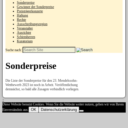
Sonderpreise
Gewinner der Sonderpreise
Preisträgerkonzerte
Haftung
Rechte
Ausschreibungsregion
Veranstalter
Ausrichter
Schirmherren
Kuratorium
Suche nach:
Sonderpreise
Die Liste der Sonderpreise für den 23. Mendelssohn-
Wettbewerb 2023 ist noch in Arbeit. Veröffentlichung
demnächst, so bald alle Zusagen verbindlich vorliegen.
↑
Diese Website benutzt Cookies. Wenn Sie die Website weiter nutzen, gehen wir von Ihrem
OK
Datenschutzerklärung
Einverständnis aus.