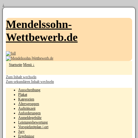
↓
Mendelssohn-
Wettbewerb.de
Startseite
Menü ↓
Zum Inhalt wechseln
Zum sekundären Inhalt wechseln
Ausschreibung
Plakat
Kategorien
Altersgruppen
Auftrittszeit
Anforderungen
Anmeldegebühr
Leistungsbewertung
Vorspielzeitplan /-ort
Jury
Ergebnisse